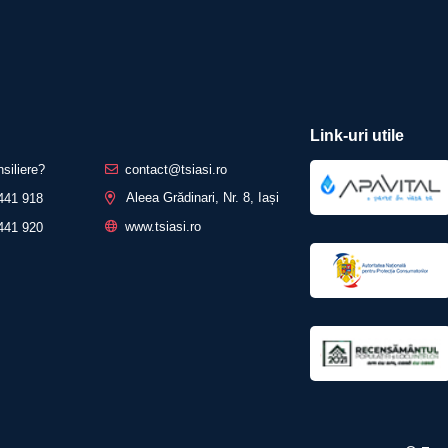
Link-uri utile
nsiliere?
contact@tsiasi.ro
Aleea Grădinari, Nr. 8, Iași
441 918
www.tsiasi.ro
441 920