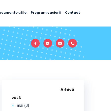
ocumente utile
Program casierii
Contact
Arhivă
2026
mai (3)