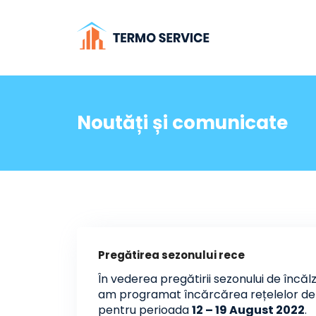
Noutăți și comunicate
Pregătirea sezonului rece
În vederea pregătirii sezonului de încăl
am programat încărcărea rețelelor de dist
pentru perioada
12 – 19 August 2022
.