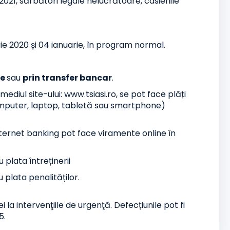
2021, sărbători legale nelucrătoare, casieriile
ie 2020 și 04 ianuarie, în program normal.
ne
sau
prin transfer bancar
.
mediul site-ului: www.tsiasi.ro, se pot face plăți
computer, laptop, tabletă sau smartphone)
nternet banking pot face viramente online în
ata întreținerii
ata penalităților.
la intervenţiile de urgenţă. Defecțiunile pot fi
5.