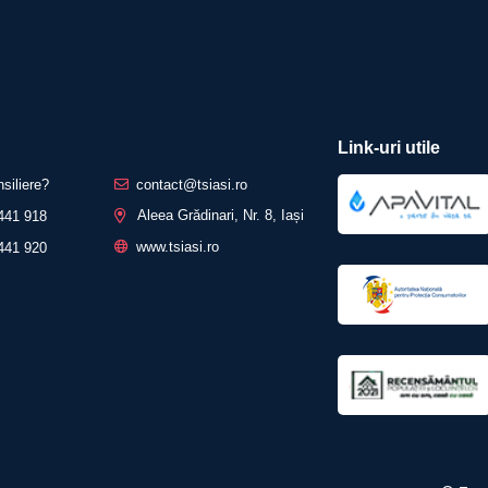
Link-uri utile
nsiliere?
contact@tsiasi.ro
Aleea Grădinari, Nr. 8, Iași
441 918
www.tsiasi.ro
441 920