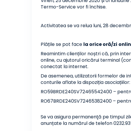
Vineri, 25 decembrie 2020 și 01 ianuarie 
Termo-Service vor fi închise.
Activitatea se va relua luni, 28 decembr
Plățile se pot face
la
orice oră/zi
onli
Reamintim clienților noștri că, prin inter
online, cu ajutorul oricărui terminal (
conectat la internet.
De asemenea, utilizatorii formelor de i
conturile aflate la dispoziția asociațiilor:
RO59BRDE240SV72465542400 – pentru pl
RO67BRDE240SV72465382400 – pentru pl
Se va asigura permanenţă pe timpul zilei 
anunțate la numărul de telefon 0232.93