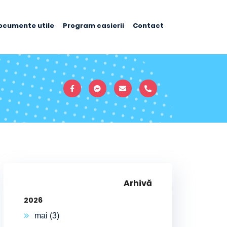
ocumente utile
Program casierii
Contact
Arhivă
2026
mai (3)