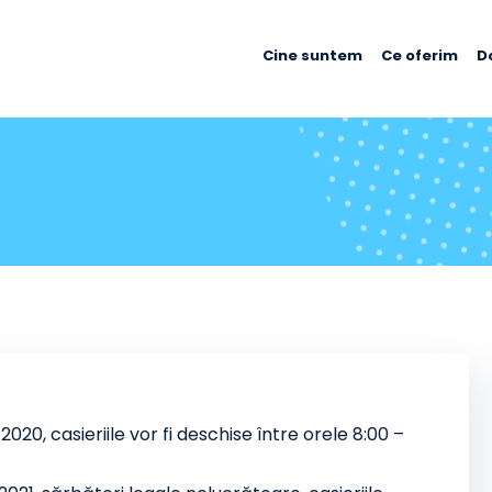
Cine suntem
Ce oferim
D
20, casieriile vor fi deschise între orele 8:00 –